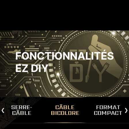
FONCTIONNALITÉS
EZ DIY
nce
Ex
SERRE-
CÂBLE
FORMAT
CÂBLE
BICOLORE
COMPACT