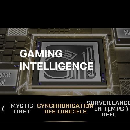
GAMING
INTELLIGENCE
SURVEILLANC
MYSTIC
SYNCHRONISATION
EN TEMPS
S
LIGHT
DES LOGICIELS
RÉEL