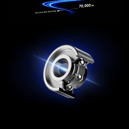
L'ALIMENTATION ULTIME
Le port de sortie est compatible avec la
norme Intel PSDG (Power Supply Design
Guide) ATX 3.1 et permet au bloc
d'alimentation de supporter une excursion de
puissance totale de 240 % et une excursion de
puissance GPU trois fois plus élevée.