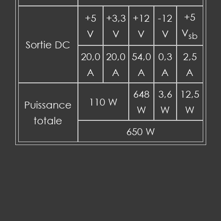
+5
+5
+3,3
+12
-12
V
V
V
V
V
sb
Sortie DC
20,0
20,0
54,0
0,3
2,5
A
A
A
A
A
648
3,6
12,5
110 W
Puissance
W
W
W
totale
650 W