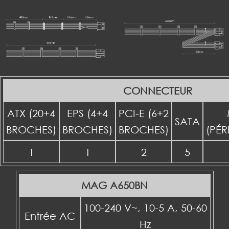
CONNECTEUR
ATX (20+4
EPS (4+4
PCI-E (6+2
SATA
BROCHES)
BROCHES)
BROCHES)
(PÉR
1
1
2
5
MAG A650BN
100-240 V~, 10-5 A, 50-60
Entrée AC
Hz