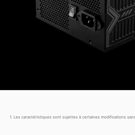
1. Les caractéristiques sont sujettes à certaines modifications sa