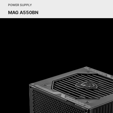
POWER SUPPLY
MAG A550BN