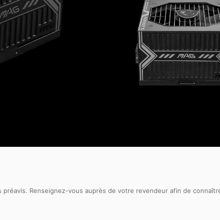
ns préavis. Renseignez-vous auprès de votre revendeur afin de connaître