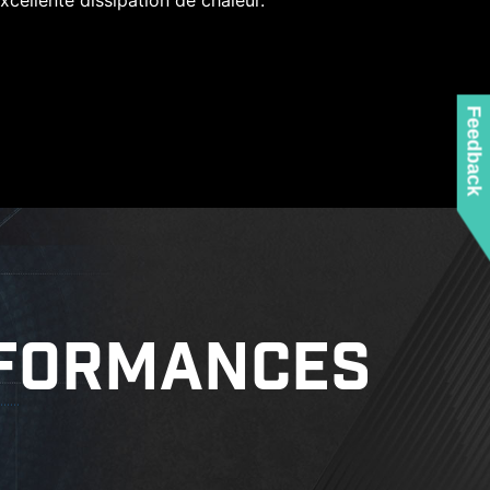
xcellente dissipation de chaleur.
 produits MSI puissent prendre en charge les
ns de Microsoft Windows.
inutiles quand vous installez la carte mère dans le
Feedback
boîtier.
FORMANCES