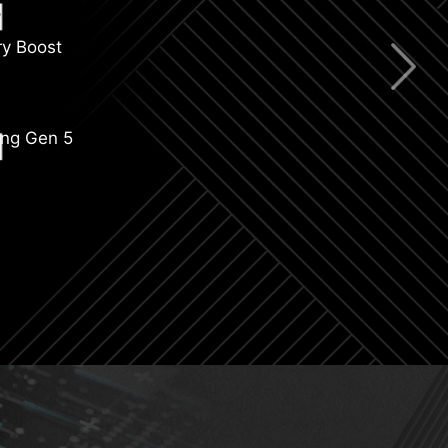
y Boost
ing Gen 5
Ie Steel Armor