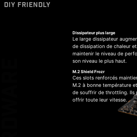
plus
Designed to support 
Cette carte mère dis
Le design du circuit 
DIY FRIENDLY
WINDOWS 1
pump PIN header supp
Grâce à deux connect
données plus rapides.
La fonction Total Fa
* Veuillez vous assurer
allows for easy and sa
A WIFI DDR4 est prêt
du système par l'i
* L'utilitaire de mise à
process
CLIPS PLUS LA
Dissipateur plus large
Le large dissipateur augmen
de dissipation de chaleur e
16
EZ DEBUG LE
maintenir le niveau de per
HARDWARE
son niveau le plus haut.
PHASES
M.2 Shield Frozr
KEEP OUT ZO
Ces slots renforcés maintie
1
M.2 à bonne température et 
de souffrir de throttling. Ils
PHASE
offrir toute leur vitesse.
DOUBLE
PROTECTION 
1
PHASE