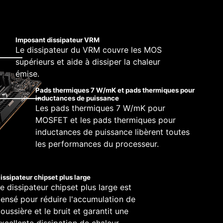
 solutions on the market. A dedicated water
rmettent d'en exploiter tout le potentiel.
us large bande passante et de transferts de
pump speed. A clearly marked ‘keep-out-zone’
logie Core Boost, la carte mère MSI PRO Z790-
ioration de la fiabilité des transmissions.
ilateurs et de surveiller les fonctions basiques
 automatiquement.
xigeantes.
i régler quatre profils de température pour le
Imposant dissipateur VRM
e des ventilateurs en conséquence.
Le dissipateur du VRM couvre les MOS
PCB à 6 couches
supérieurs et aide à dissiper la chaleur
Conception de PCB utilisée
émise.
sur des serveurs
Pads thermiques 7 W/mK et pads thermiques pour
Cuivre de 2 onces
inductances de puissance
Les pads thermiques 7 W/mK pour
MOSFET et les pads thermiques pour
inductances de puissance libèrent toutes
les performances du processeur.
issipateur chipset plus large
e dissipateur chipset plus large est
ensé pour réduire l'accumulation de
H —
 d'alimentation, sans
oussière et le bruit et garantit une
ez d'une compatibilité totale avec Microsoft
En savoir plus
es performances, notre équipe de recherche et