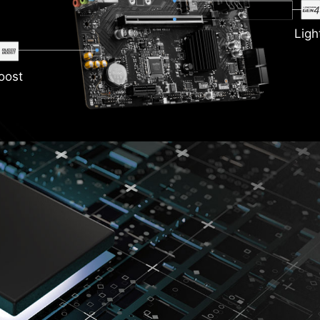
Ligh
oost