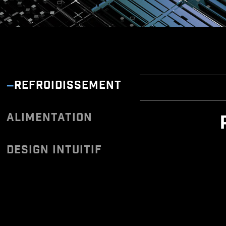
REFROIDISSEMENT
ALIMENTATION
Une fois connecté à i
de version de pilotes 
Vous avez du ma
plus
DESIGN INTUITIF
* Veuillez vous assurer
* L'utilitaire de mise à