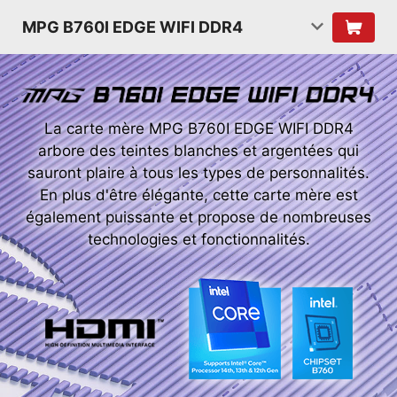
MPG B760I EDGE WIFI DDR4
La carte mère MPG B760I EDGE WIFI DDR4
arbore des teintes blanches et argentées qui
sauront plaire à tous les types de personnalités.
En plus d'être élégante, cette carte mère est
également puissante et propose de nombreuses
technologies et fonctionnalités.