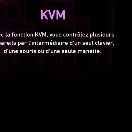
KVM
c la fonction KVM, vous contrôlez plusieurs
areils par l'intermédiaire d'un seul clavier,
d'une souris ou d'une seule manette.
able de
ment la
OFF
 de jeu
ccepter le signal 4K automatiquement
ience gaming possible et vous permet
 un écran QHD.
Z PLUS PEUR DU
esigned-to-answer-your-concern
spose d'un microphone à réduction de
NOIR
rtificielle. Vous bénéficiez alors d'une