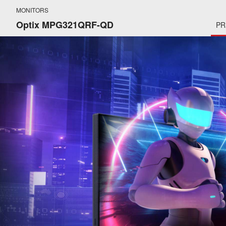
MONITORS
Optix MPG321QRF-QD
PR