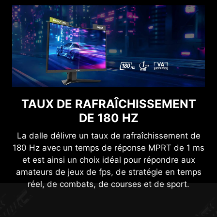
UNE EXPÉRIENCE CONFORTABLE
TAUX DE RAFRAÎCHISSEMENT
POUR VOS YEUX
DE 180 HZ
Les technologies antiscintillement et de
La dalle délivre un taux de rafraîchissement de
réduction de lumière bleue vous offrent une
180 Hz avec un temps de réponse MPRT de 1 ms
expérience très confortable en réduisant les
et est ainsi un choix idéal pour répondre aux
scintillements et la lumière bleue émis par l'écran
amateurs de jeux de fps, de stratégie en temps
pendant votre jeu. Vous pourrez donc profiter de
UNE EXPÉRIENCE DE JEU
réel, de combats, de courses et de sport.
longues sessions de gaming sans souffrir de
PLUS FLUIDE
fatigue oculaire.
Quand vous jouez, vous devriez pas à avoir à