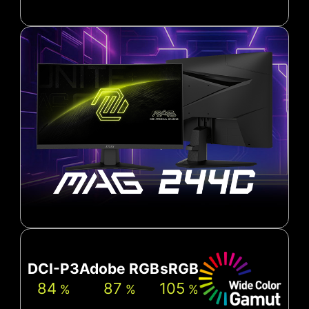
DCI-P3
Adobe RGB
sRGB
84
87
105
%
%
%