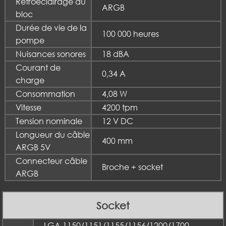
Rétroéclairage du
ARGB
bloc
Durée de vie de la
100 000 heures
pompe
Nuisances sonores
18 dBA
Courant de
0,34 A
charge
Consommation
4,08 W
Vitesse
4200 tpm
Tension nominale
12 V DC
Longueur du câble
400 mm
ARGB 5V
Connecteur câble
Broche + socket
ARGB
Socket
LGA 1150/1151/1155/1156/1200/1700