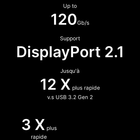
Up to
120
Gb/s
Support
DisplayPort 2.1
Jusqu'à
12 X
plus rapide
v.s USB 3.2 Gen 2
3 X
plus
rapide