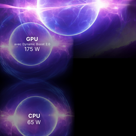
GPU
avec Dynamic Boost 2.0
175 W
CPU
65 W