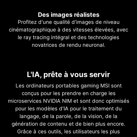
Des images réalistes
Profitez d'une qualité d'images de niveau
cinématographique à des vitesses élevées, avec
le ray tracing intégral et des technologies
novatrices de rendu neuronal.
NVIDIA DLSS 4
Ray tracing intégral avec rendu
L'IA, prête à vous servir
Vitesse foudroyante. Visuels
neuronal
sublimes. Toute la puissance de
Les ordinateurs portables gaming MSI sont
Un réalisme révolutionnaire
l’IA.
conçus pour les prendre en charge les
microservices NVIDIA NIM et sont donc optimisés
L’architecture NVIDIA Blackwell vous fournit un
Le DLSS est une suite révolutionnaire de
pour les modèles d'IA pour le traitement du
réalisme sans précédent avec une prise en
technologies de rendu neuronal qui exploite l’IA
langage, de la parole, de la vision, de la
charge avancée du ray tracing intégral. Grâce
pour accélérer la fréquence d'images, réduire la
génération de contenu et de bien plus encore.
aux GPU GeForce RTX™ série 50, dotés de
latence et améliorer la qualité visuelle. ‌Le DLSS
Grâce à ces outils, les utilisateurs les plus
cœurs RT de quatrième génération, ainsi qu'à
4, qui constitue une avancée décisive, met à