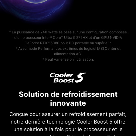
* La puissance de 240 watts se base sur une configuration composée
d'un processeur Intel® Core™ Ultra 9 275HX et d'un GPU NVIDIA
GeForce RTX™ 5080 pour PC portable ou supérieur.
* Avec mode Performances extrêmes du logiciel MSI Center et
alimentation AC.
* Peut varier selon l'utilisation.
Solution de refroidissement
innovante
Conçue pour assurer un refroidissement parfait,
notre dernière technologie Cooler Boost 5 offre
une solution à la fois pour le processeur et le