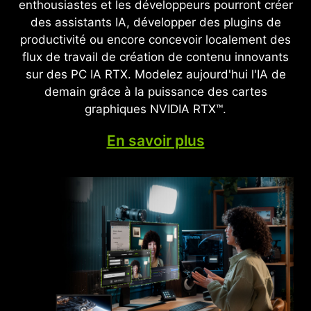
enthousiastes et les développeurs pourront créer
des technologies novatrices de rendu neuronal
profit la puissance phénoménale des GPU
des assistants IA, développer des plugins de
accélérées par les cœurs Tensor de cinquième
GeForce RTX™ série 50 et des cœurs Tensor de
productivité ou encore concevoir localement des
génération, vous bénéficiez de visuels de qualité
5e génération pour fournir une nouvelle
flux de travail de création de contenu innovants
cinéma à une vitesse extraordinaire.
fonctionnalité de génération multi-images, une
sur des PC IA RTX. Modelez aujourd'hui l'IA de
reconstruction de rayons (Ray Reconstruction) et
demain grâce à la puissance des cartes
Super Résolution de qualité encore plus élevée.
graphiques NVIDIA RTX™.
L'alliance du DLSS et de GeForce RTX vous offre
la meilleure façon de jouer en vous donnant
En savoir plus
accès à un véritable supercalculateur d'IA de
NVIDIA dans le Cloud, qui améliore constamment
les capacités de votre PC en matière de gaming.