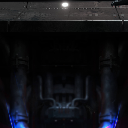
14
brid