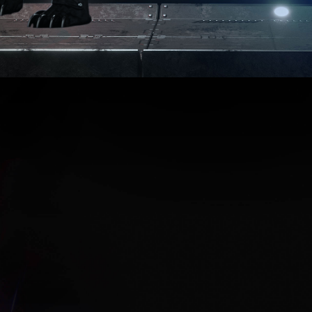
45 %
Intel
7