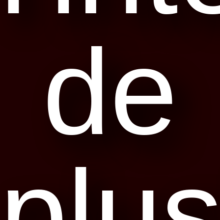
de
plus