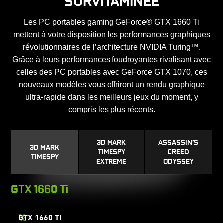
SURVITAMINÉE
Les PC portables gaming GeForce® GTX 1660 Ti
mettent à votre disposition les performances graphiques
révolutionnaires de l’architecture NVIDIA Turing™.
Grâce à leurs performances foudroyantes rivalisant avec
celles des PC portables avec GeForce GTX 1070, ces
nouveaux modèles vous offriront un rendu graphique
ultra-rapide dans les meilleurs jeux du moment, y
compris les plus récents.
3D MARK
ASSASSIN’S
3D MARK
TIMESPY
CREED
TIMESPY
EXTREME
ODYSSEY
GTX 1660 Ti
%
GTX 1660 Ti