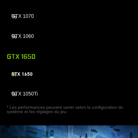
%
GTX 1070
%
GTX 1060
GTX 1650
%
GTX 1650
%
GTX 1050Ti
* Les performances peuvent varier selon la configuration du
système et les réglages du jeu.