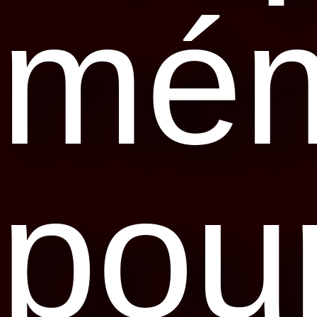
mém
pou