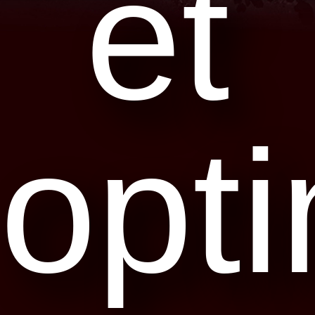
et
opt