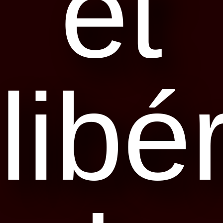
et
libé