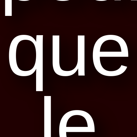
que
le