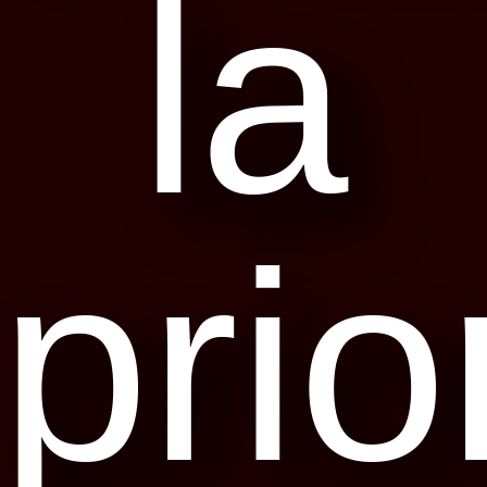
la
prio