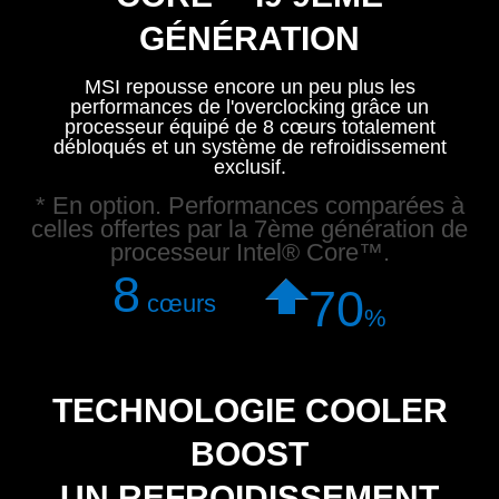
GÉNÉRATION
MSI repousse encore un peu plus les
performances de l'overclocking grâce un
processeur équipé de 8 cœurs totalement
débloqués et un système de refroidissement
exclusif.
* En option. Performances comparées à
celles offertes par la 7ème génération de
processeur Intel® Core™.
8
70
cœurs
%
TECHNOLOGIE COOLER
BOOST
UN REFROIDISSEMENT