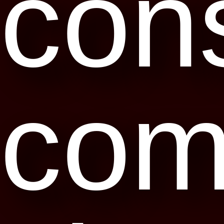
con
co