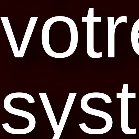
votr
sys