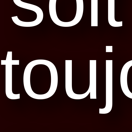
soit
touj