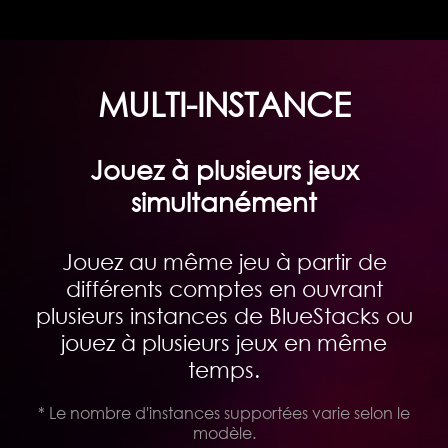
MULTI-INSTANCE
Jouez à plusieurs jeux
simultanément
Jouez au même jeu à partir de
différents comptes en ouvrant
plusieurs instances de BlueStacks ou
jouez à plusieurs jeux en même
temps.
* Le nombre d'instances supportées varie selon le
modèle.