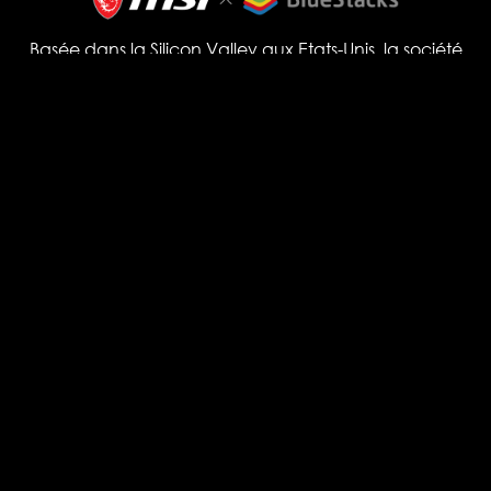
Basée dans la Silicon Valley aux Etats-Unis, la société
Bluestacks a été créée en 2011 et propose aujourd'hui
l'un des émulateurs d'applications mobiles sur PC les plus
utilisés au monde avec 90 millions d'utilisateurs. Le
logiciel MSI App Player a été développé en
collaboration avec Bluestacks et apporte une
expérience de jeu avancée adaptée aux ordinateurs
gaming. Ce partenariat apporte des avantages à
Bluestacks et MSI et permet à MSI d'intégrer le marché
du gaming sur mobile.
En
FAQ
savoir
BlueStacks