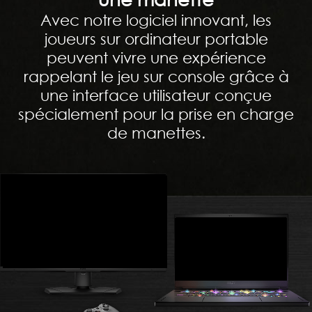
Avec notre logiciel innovant, les
joueurs sur ordinateur portable
peuvent vivre une expérience
rappelant le jeu sur console grâce à
une interface utilisateur conçue
spécialement pour la prise en charge
de manettes.