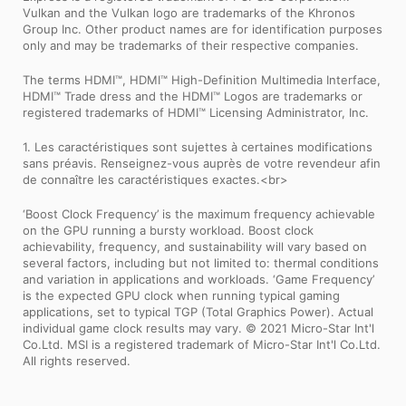
Vulkan and the Vulkan logo are trademarks of the Khronos
Group Inc. Other product names are for identification purposes
only and may be trademarks of their respective companies.
The terms HDMI™, HDMI™ High-Definition Multimedia Interface,
HDMI™ Trade dress and the HDMI™ Logos are trademarks or
registered trademarks of HDMI™ Licensing Administrator, Inc.
1. Les caractéristiques sont sujettes à certaines modifications
sans préavis. Renseignez-vous auprès de votre revendeur afin
de connaître les caractéristiques exactes.<br>
‘Boost Clock Frequency’ is the maximum frequency achievable
on the GPU running a bursty workload. Boost clock
achievability, frequency, and sustainability will vary based on
several factors, including but not limited to: thermal conditions
and variation in applications and workloads. ‘Game Frequency’
is the expected GPU clock when running typical gaming
applications, set to typical TGP (Total Graphics Power). Actual
individual game clock results may vary. © 2021 Micro-Star Int'l
Co.Ltd. MSI is a registered trademark of Micro-Star Int'l Co.Ltd.
All rights reserved.