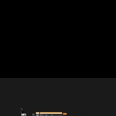
Vérifiez les capacités de votre système auprès de son
fabricant avant tout achat. GD-127
© 2022 Advanced Micro Devices, Inc. ​Tous droits
réservés. AMD, le logo AMD avec la flèche, Radeon,
FidelityFX, FreeSync, Infinity Cache, RDNA et leurs
combinaisons sont des marques commerciales
d’Advanced Micro Devices, Inc. HDMI™, le logo HDMI™ et
High-Definition Multimedia Interface sont des marques
commerciales ou marques déposées de HDMI™
Licensing, LLC aux Etats-Unis et dans d’autres pays.
Microsoft, Windows et DirectX sont des marques
déposées de Microsoft Corporation aux Etats-Unis et
dans d’autres pays.
®
DEATHLOOP
©2021 ZeniMax Media Inc. Tous droits
réservés.
© 2020 Ubisoft Entertainment. Tous droits réservés. Far
Cry, Ubisoft et le logo Ubisoft sont des marques
déposées ou non de Ubisoft Entertainment aux Etats-
Unis et dans d’autres pays.
Halo Infinite est classé T (Adolescents) au classement
ESRB. Ce jeu peut comporter du contenu inapproprié