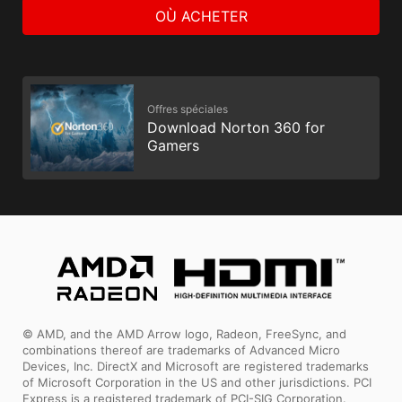
OÙ ACHETER
Offres spéciales
Download Norton 360 for
Gamers
© AMD, and the AMD Arrow logo, Radeon, FreeSync, and
combinations thereof are trademarks of Advanced Micro
Devices, Inc. DirectX and Microsoft are registered trademarks
of Microsoft Corporation in the US and other jurisdictions. PCI
Express is a registered trademark of PCI-SIG Corporation.