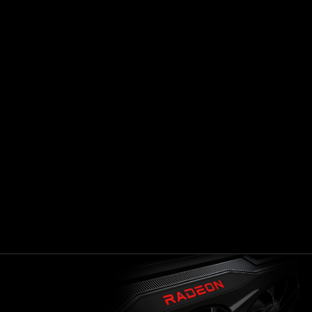
PERFORMANCES
LÉGENDAIRES
Profitez de performances puissantes.
Propulsée par l'architecture AMD
RDNA™2, boostée by Radeon™ Super
1
Resolution
.