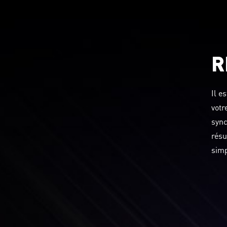
R
Il e
votr
sync
résu
simp