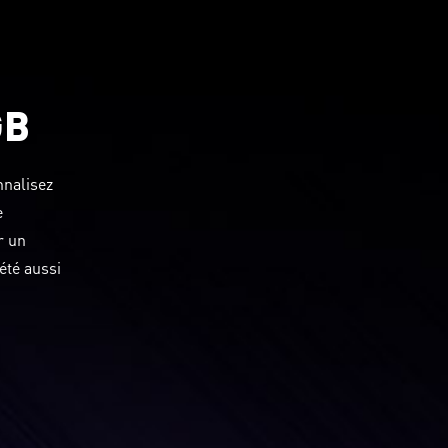
GB
nnalisez
e
r un
été aussi