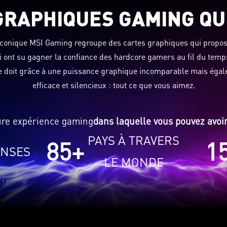
GRAPHIQUES GAMING QU
e iconique MSI Gaming regroupe des cartes graphiques qui propo
ui ont su gagner la confiance des hardcore gamers au fil du temp
se doit grâce à une puissance graphique incomparable mais éga
efficace et silencieux : tout ce que vous aimez.
ure expérience gaming
dans laquelle vous pouvez avoi
PAYS À TRAVERS
85
+
1
NSES
LE MONDE