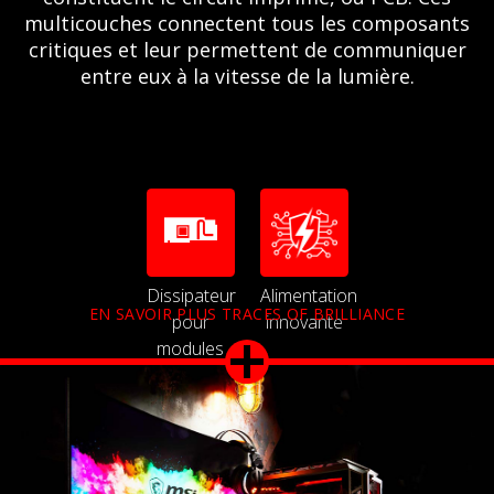
multicouches connectent tous les composants
critiques et leur permettent de communiquer
entre eux à la vitesse de la lumière.
Dissipateur
Alimentation
EN SAVOIR PLUS TRACES OF BRILLIANCE
pour
innovante
modules
de
mémoire