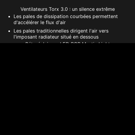
Ventilateurs Torx 3.0 : un silence extrême
Les pales de dissipation courbées permettent
d'accélérer le flux d'air
Les pales traditionnelles dirigent l'air vers
l'imposant radiateur situé en dessous
Rétroéclairage LED RGB Mystic Light
Personnalisez le look de la carte graphique avec
la technologie de rétroéclairage LED RGB Mystic
Light.
Utilitaire d'overclocking Afterburner
Contrôle à distance via un périphérique sous
Android ou iOS
Predator : enregistrement vidéo pendant le jeu
Dragon Center
Une plateforme qui regroupe logiciels et
applications dont la technologie de
rétroéclairage Mystic Light
* La fréquence en Jeu est la fréquence d'horloge
GPU de base fournie lors des lancements de jeux