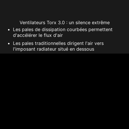
Ventilateurs Torx 3.0 : un silence extrême
Les pales de dissipation courbées permettent
d'accélérer le flux d'air
Les pales traditionnelles dirigent l'air vers
l'imposant radiateur situé en dessous
Utilitaire d'overclocking Afterburner
Contrôle à distance via un périphérique sous
Android ou iOS
Predator : enregistrement vidéo pendant le jeu
CARACTÉRISTIQUES
OÙ ACHETER