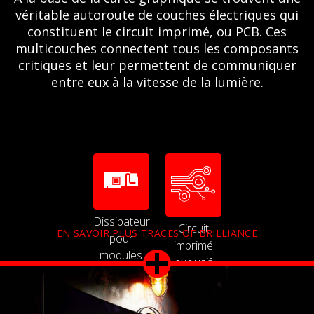
véritable autoroute de couches électriques qui
constituent le circuit imprimé, ou PCB. Ces
multicouches connectent tous les composants
critiques et leur permettent de communiquer
entre eux à la vitesse de la lumière.
Dissipateur
Circuit
EN SAVOIR PLUS TRACES OF BRILLIANCE
pour
imprimé
modules
exclusif
de
mémoire