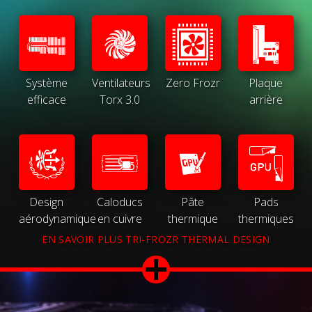
Système
Ventilateurs
Zero Frozr
Plaque
efficace
Torx 3.0
arrière
Design
Caloducs
Pâte
Pads
aérodynamique
en cuivre
thermique
thermiques
EN SAVOIR PLUS TRI-FROZR THERMAL DESIGN