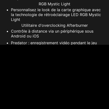
RGB Mystic Light
Personnalisez le look de la carte graphique avec
la technologie de rétroéclairage LED RGB Mystic
Light
Utilitaire d'overclocking Afterburner
Contrôle à distance via un périphérique sous
Android ou iOS
Predator : enregistrement vidéo pendant le jeu
Dragon Center
Une plateforme qui regroupe logiciels et
applications dont la technologie de
rétroéclairage Mystic Light
* La fréquence en Jeu est la fréquence d'horloge
GPU de base fournie lors des lancements de jeux
classiques, calculée en fonction de la TGP
(Puissance graphique totale). Les fréquences
d'horloge individuelles des jeux sont susceptibles
de varier.