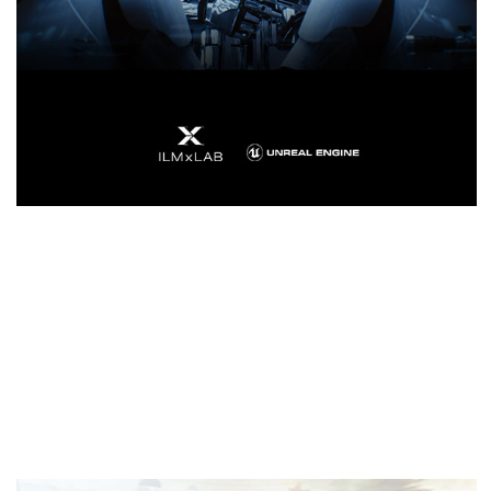
LA PREMIÈRE CARTE
GRAPHIQUE GAMING RAY-
TRACING AU MONDE
Dans les jeux de dernière génération, le réalisme
fait toute la différence. La carte graphique GeForce
RTX se positionne à des années-lumière des autres
cartes. Elle utilise des technologies uniques de ray-
tracing en temps réel pour des graphismes
hyperréalistes, à couper le souffle.