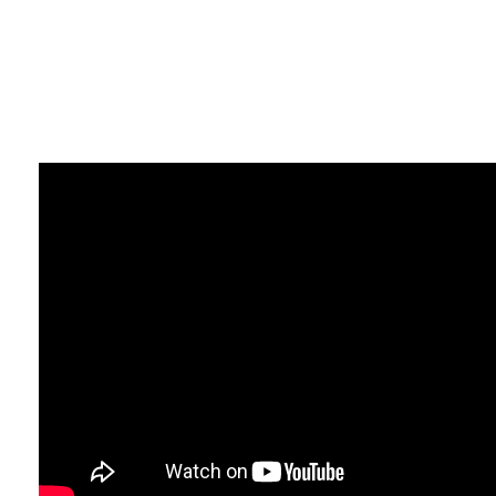
mémoire GDDR6 dernière génération, supportent
DirectX 12 et proposent bien d'autres
fonctionnalités et technologies exclusives.
Préparez-vous à des performances graphiques
réinventées.