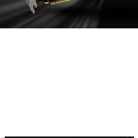
DRAGON CENTER
Pour améliorer votre expérience, nous nous
sommes concentré sur la création d'une plateforme
unique pouvant regrouper le plus de logiciels MSI
possibles. Nous sommes ravis de vous proposer la
première version de ce projet gargantuesque qui
reprendra le nom de Dragon Center.
Dragon Center deviendra le seul logiciel MSI dont
vous aurez besoin pour installer toutes les
fonctionnalités liées à votre PC de bureau, carte
graphiques, carte mère et même vos périphériques.
Grâce à une architecture modulaire, cette
plateforme détectera automatiquement les produits
MSI qui seront connectés au système et activeront
les pilotes adéquats.