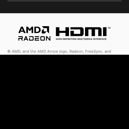
© AMD, and the AMD Arrow logo, Radeon, FreeSync, and
combinations thereof are trademarks of Advanced Micro
Devices, Inc. DirectX and Microsoft are registered trademarks
of Microsoft Corporation in the US and other jurisdictions. PCI
Express is a registered trademark of PCI-SIG Corporation.
Vulkan and the Vulkan logo are trademarks of the Khronos
Group Inc. Other product names are for identification purposes
only and may be trademarks of their respective companies.
The terms HDMI™, HDMI™ High-Definition Multimedia Interface,
HDMI™ Trade dress and the HDMI™ Logos are trademarks or
registered trademarks of HDMI™ Licensing Administrator, Inc.
1. Les caractéristiques sont sujettes à certaines modifications
sans préavis. Renseignez-vous auprès de votre revendeur afin