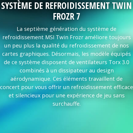
SYSTÈME DE REFROIDISSEMENT TWIN
FROZR 7
La septième génération du système de
refroidissement MSI Twin Frozr améliore toujours
un peu plus la qualité du refroidissement de nos
cartes graphiques. Désormais, les modèle équipés
de ce système disposent de ventilateurs Torx 3.0
combinés à un dissipateur au design
aérodynamique. Ces éléments travaillent de
concert pour vous offrir un refroidissement efficace
et silencieux pour une expérience de jeu sans
surchauffe.