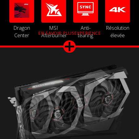
Dragon
MSI
Anti-
Résolution
EN SAVOIR PLUSEXPERIENCE
Center
Afterburner
tearing
élevée