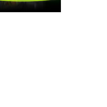
A FLUIDITÉ AIDE À
GAGNER
ux de Battle Royale exigent une
nce d’images élevée pour tourner
ute fluidité. Prenez un avantage
if grâce aux cartes graphiques
GeForce.