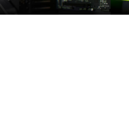
G
SÉRIE 16 SUPER
L
née des
La série GeForce GTX SUPER™ propose la
n virgule
mémoire GDDR6 ultrarapide et vous offre
Les je
logie du
des performances 50% plus rapides que
fréque
velle
la série GTX 16 originales et jusqu'à deux
en to
 avec un
fois plus rapides que la série GTX 10
décis
t, les
précédente. Il est temps de vous équiper
 des
pour des SUPER performances.
 les
profitez
fois plus
artes
édente.
s rapide,