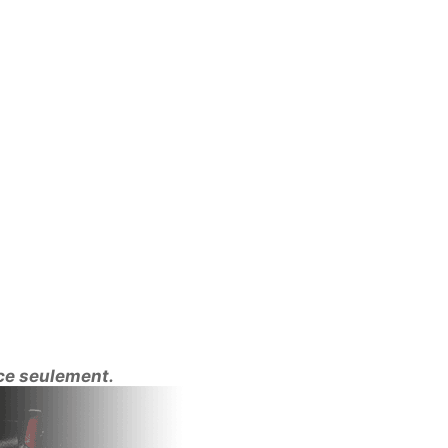
ivore.
TIQUE
r permet de pouvoir s'intégrer à tous les types de PC d
t moins lourd que les cartes pleine longueur.
nce seulement.