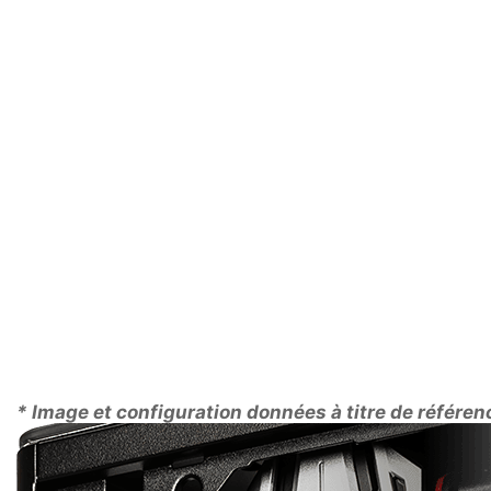
plus silencieux et moins énerg
UN FORMAT PRA
Le format compact des cartes graphiques AERO ITX leu
cinéma. Ce format signifie également qu'elles pèseron
* Image et configuration données à titre de référe