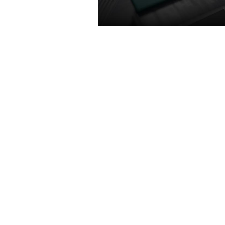
SHADERS TURIN
Grâce à une exécution simulta
opérations en nombre entier et e
flottante, mais aussi à la techno
shading adaptif et à une nou
architecture de mémoire unifiée
cache deux fois plus importan
shaders Turing vous offrent
performances de pointe dans
meilleurs jeux du moment. Vous 
d’une efficacité énergétique 1,4 
importante par rapport aux c
graphiques de génération préc
Vous bénéficiez ainsi d’un jeu plu