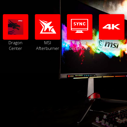
Dragon
MSI
Pas de
Haute
Center
Afterburner
déchirures
résolution