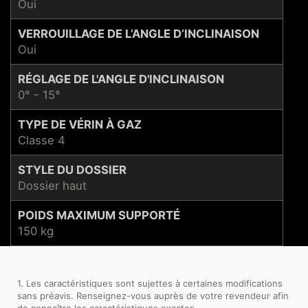
Oui
VERROUILLAGE DE L’ANGLE D’INCLINAISON
Oui
RÉGLAGE DE L'ANGLE D'INCLINAISON
0° - 15°
TYPE DE VÉRIN À GAZ
Classe 4
STYLE DU DOSSIER
Dossier haut
POIDS MAXIMUM SUPPORTÉ
150 kg
1. Les caractéristiques sont sujettes à certaines modifications
sans préavis. Renseignez-vous auprès de votre revendeur afin
de connaître les caractéristiques exactes.