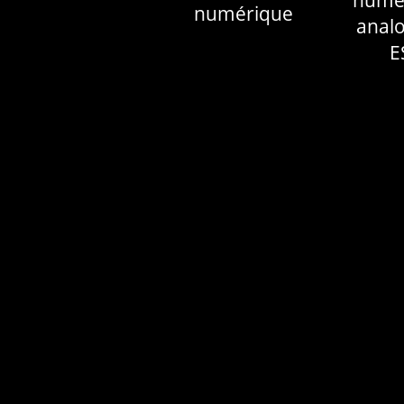
numé
numérique
anal
E