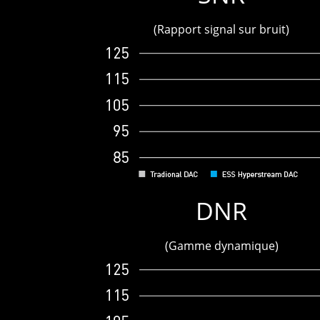
(Rapport signal sur bruit)
100
121
DNR
9
(Gamme dynamique)