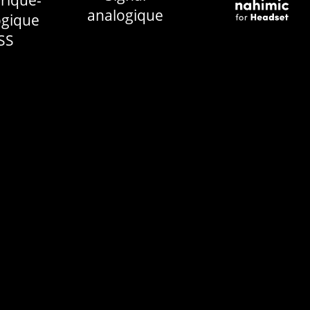
rique-
analogique
ogique
SS