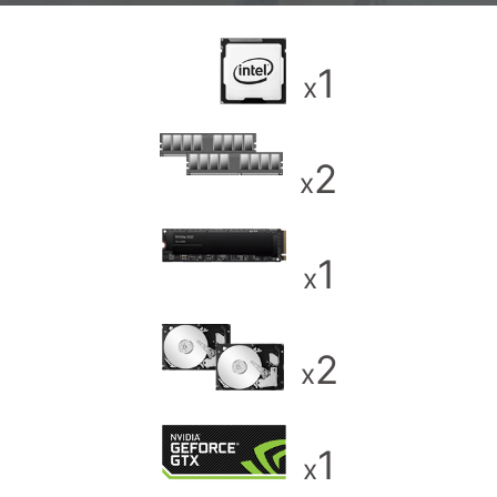
1
x
2
x
1
x
2
x
1
x