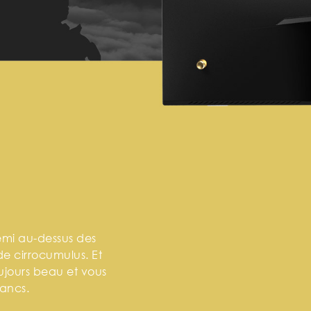
demi au-dessus des
e cirrocumulus. Et
oujours beau et vous
ancs.