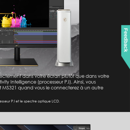
Feedback
irectement dans votre écran plutôt que dans votre
ity Intelligence (processeur P.I). Ainsi, vous
it MS321 quand vous le connecterez à un autre
esseur P.I et le spectre optique LCD.