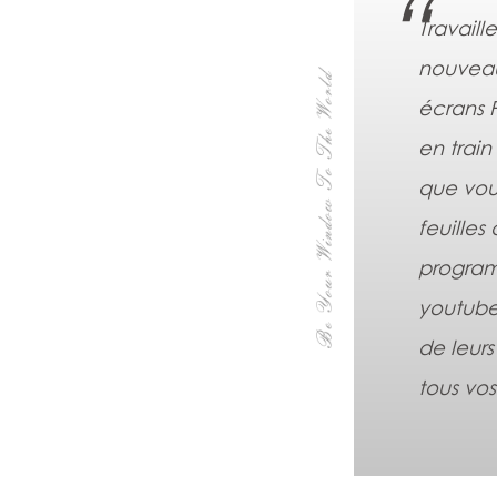
Travaill
nouveau
écrans 
en trai
que vou
feuilles
program
youtubeu
de leur
tous vos