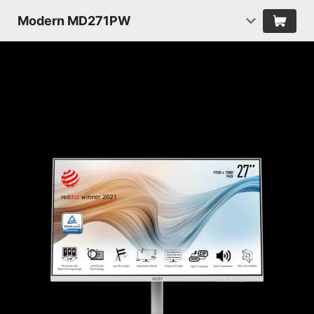
Modern MD271PW