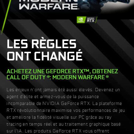
LES RÈGLES
ONT CHANGÉ
ACHETEZ UNE GEFORCE RTX™, OBTENEZ
CALL OF DUTY ®: MODERN WARFARE ®
Les enjeux n’ont jamais été aussi élevés. Devenez un
agent d’élite et armez-vous de la puissance
incomparable de NVIDIA GeForce RTX. La plateforme
RTX révolutionnaire maximise vos performances de jeu
et améliore la fidélité visuelle sur PC grâce au ray
tracing en temps réel et au traitement graphique basé
sur l’IA. Les produits GeForce RTX vous offrent