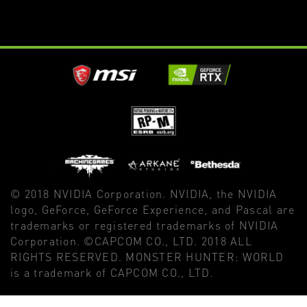
© 2018 NVIDIA Corporation. NVIDIA, the NVIDIA
logo, GeForce, GeForce Experience, and Pascal are
trademarks or registered trademarks of NVIDIA
Corporation. ©CAPCOM CO., LTD. 2018 ALL
RIGHTS RESERVED. MONSTER HUNTER: WORLD
is a trademark of CAPCOM CO., LTD.