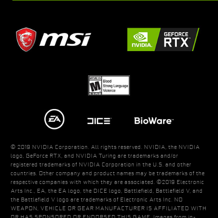
© 2019 NVIDIA Corporation. All rights reserved. NVIDIA, the NVIDIA
logo, GeForce RTX, and NVIDIA Turing are trademarks and/or
registered trademarks of NVIDIA Corporation in the U.S. and other
countries. Other company and product names may be trademarks of the
respective companies with which they are associated. ©2019 Electronic
Arts Inc., EA, the EA logo, the DICE logo, Battlefield, Battlefield V, and
the Battlefield V logo are trademarks of Electronic Arts Inc. NO
WEAPON, VEHICLE OR GEAR MANUFACTURER IS AFFILIATED WITH
OR HAS SPONSORED OR ENDORSED THIS GAME. Images from in-