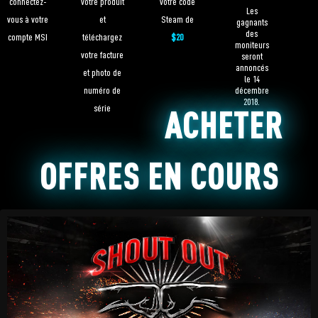
connectez-
votre produit
votre code
Les
vous à votre
et
Steam de
gagnants
des
compte MSI
téléchargez
$20
moniteurs
votre facture
seront
annoncés
et photo de
le 14
numéro de
décembre
2018.
série
ACHETER
OFFRES EN COURS