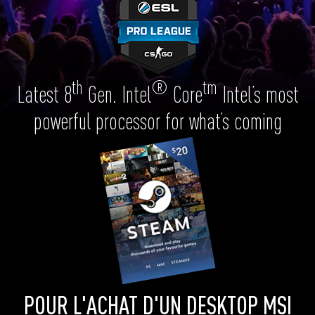
th
®
tm
Latest 8
Gen. Intel
Core
Intel’s most
powerful processor for what’s coming
POUR L'ACHAT D'UN DESKTOP MSI