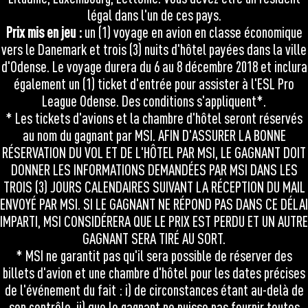
légal dans l'un de ces pays.
Prix mis en jeu :
un (1) voyage en avion en classe économique
vers le Danemark et trois (3) nuits d'hôtel payées dans la ville
d'Odense. Le voyage durera du 6 au 8 décembre 2018 et inclura
également un (1) ticket d'entrée pour assister à l'ESL Pro
League Odense. Des conditions s'appliquent*.
* Les tickets d'avions et la chambre d'hôtel seront réservés
au nom du gagnant par MSI. AFIN D'ASSURER LA BONNE
RÉSERVATION DU VOL ET DE L'HÔTEL PAR MSI, LE GAGNANT DOIT
DONNER LES INFORMATIONS DEMANDÉES PAR MSI DANS LES
TROIS (3) JOURS CALENDAIRES SUIVANT LA RÉCEPTION DU MAIL
ENVOYÉ PAR MSI. SI LE GAGNANT NE RÉPOND PAS DANS CE DÉLAI
IMPARTI, MSI CONSIDÉRERA QUE LE PRIX EST PERDU ET UN AUTRE
GAGNANT SERA TIRÉ AU SORT.
* MSI ne garantit pas qu'il sera possible de réserver des
billets d'avion et une chambre d'hôtel pour les dates précises
de l'événement du fait : i) de circonstances étant au-delà de
son contrôle, ii) que le gagnant ne puisse pas fournir toutes