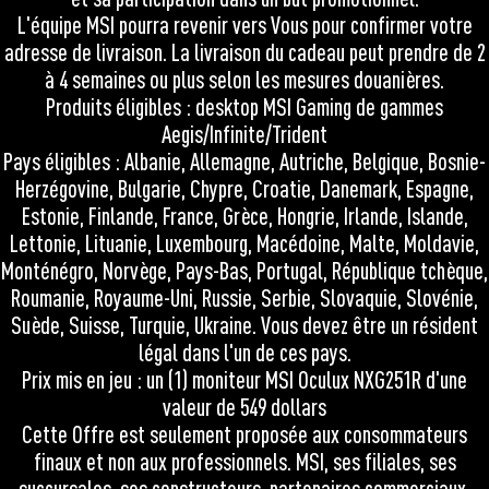
L'équipe MSI pourra revenir vers Vous pour confirmer votre
adresse de livraison. La livraison du cadeau peut prendre de 2
à 4 semaines ou plus selon les mesures douanières.
Produits éligibles : desktop MSI Gaming de gammes
Aegis/Infinite/Trident
Pays éligibles : Albanie, Allemagne, Autriche, Belgique, Bosnie-
Herzégovine, Bulgarie, Chypre, Croatie, Danemark, Espagne,
Estonie, Finlande, France, Grèce, Hongrie, Irlande, Islande,
Lettonie, Lituanie, Luxembourg, Macédoine, Malte, Moldavie,
Monténégro, Norvège, Pays-Bas, Portugal, République tchèque,
Roumanie, Royaume-Uni, Russie, Serbie, Slovaquie, Slovénie,
Suède, Suisse, Turquie, Ukraine. Vous devez être un résident
légal dans l'un de ces pays.
Prix mis en jeu : un (1) moniteur MSI Oculux NXG251R d'une
valeur de 549 dollars
Cette Offre est seulement proposée aux consommateurs
finaux et non aux professionnels. MSI, ses filiales, ses
succursales, ses constructeurs, partenaires commerciaux,