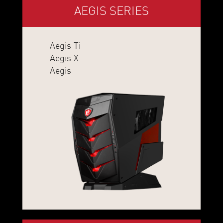
AEGIS SERIES
Aegis Ti
Aegis X
Aegis