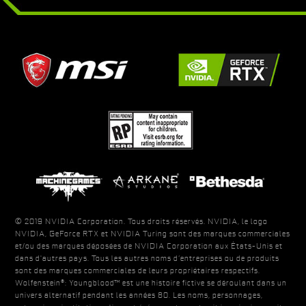
© 2019 NVIDIA Corporation. Tous droits réservés. NVIDIA, le logo
NVIDIA, GeForce RTX et NVIDIA Turing sont des marques commerciales
et/ou des marques déposées de NVIDIA Corporation aux États-Unis et
dans d'autres pays. Tous les autres noms d’entreprises ou de produits
sont des marques commerciales de leurs propriétaires respectifs.
Wolfenstein®: Youngblood™ est une histoire fictive se déroulant dans un
univers alternatif pendant les années 80. Les noms, personnages,