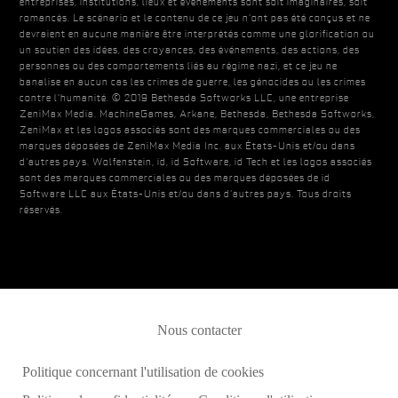
entreprises, institutions, lieux et événements sont soit imaginaires, soit
romancés. Le scénario et le contenu de ce jeu n’ont pas été conçus et ne
devraient en aucune manière être interprétés comme une glorification ou
un soutien des idées, des croyances, des événements, des actions, des
personnes ou des comportements liés au régime nazi, et ce jeu ne
banalise en aucun cas les crimes de guerre, les génocides ou les crimes
contre l'humanité. © 2019 Bethesda Softworks LLC, une entreprise
ZeniMax Media. MachineGames, Arkane, Bethesda, Bethesda Softworks,
ZeniMax et les logos associés sont des marques commerciales ou des
marques déposées de ZeniMax Media Inc. aux États-Unis et/ou dans
d’autres pays. Wolfenstein, id, id Software, id Tech et les logos associés
sont des marques commerciales ou des marques déposées de id
Software LLC aux États-Unis et/ou dans d’autres pays. Tous droits
réservés.
Nous contacter
Politique concernant l'utilisation de cookies