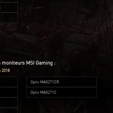
C
es moniteurs MSI Gaming :
e 2018
Optix MAG271CR
Optix MAG271C