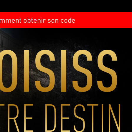
mment obtenir son code
cancel
cancel
OISISS
TRE DESTIN