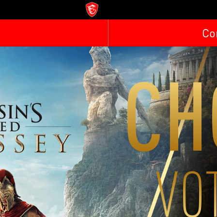
Co
CH
VO