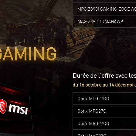
MPG Z390I GAMING EDGE A
MAG Z390 TOMAHAWK
GAMING
Durée de l'offre avec l
du 16 octobre au 14 décembr
Optix MPG27CQ
Optix MPG27C
Optix MAG27CQ
Optix MAG27C