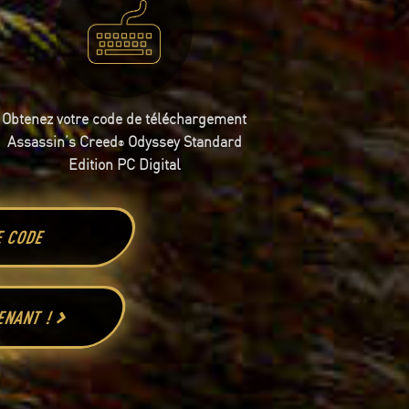
Obtenez votre code de téléchargement
Assassin’s Creed
Odyssey Standard
®
Edition PC Digital
E CODE
TENANT !