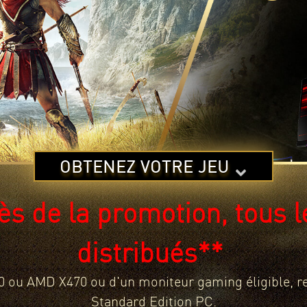
OBTENEZ VOTRE JEU
ès de la promotion, tous l
distribués**
90 ou AMD X470 ou d'un moniteur gaming éligible, re
Standard Edition PC.