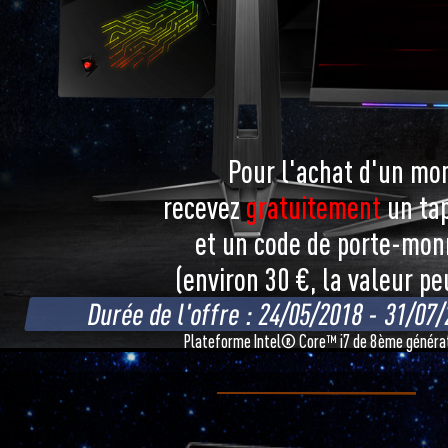
Pour l'achat d'un mo
recevez
gratuitement
un tap
et un code de porte-mon
(environ 30 €, la valeur pe
Durée de l'offre : 24/05/2018 - 31/07
Plateforme Intel® Core™ i7 de 8ème générat