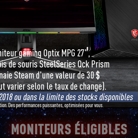
niteur gaming Optix MPG 27",
is de souris SteelSeries Qck Prism
naie Steam d'une valeur de 30 $
ut varier selon le taux de change).
/2018 ou dans la limite des stocks disponibles
ion. Des performances puissantes, optimisées pour vous.
MONITEURS ÉLIGIBLES