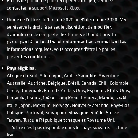
En cas de problème pour récupérer votre jeu, veuillez
contacter le
support Microsoft Xbox.
.
Durée de l'offre : du 1er juin 2020 au 31 décembre 2020. MSI
se réserve le droit, à sa seule discrétion, de modifier,
d'annuler ou de compléter les Termes et Conditions. En
participant à cette offre, et notamment en soumettant les
informations requises, vous acceptez d'être lié par les
présentes conditions.
Pays éligibles :
Afrique du Sud, Allemagne, Arabie Saoudite, Argentine,
Australie, Autriche, Belgique, Brésil, Canada, Chili, Colombie,
Corée, Danemark, Émirats Arabes Unis, Espagne, États-Unis,
Finlande, France, Grèce, Hong Kong, Hongrie, Irlande, Israël,
Italie, Japon, Mexique, Norvège, Nouvelle-Zélande, Pays-Bas,
Pologne, Portugal, Singapour, Slovaquie, Suède, Suisse,
Taïwan, Turquie République tchèque et Royaume Uni.
- L'offre n'est pas disponible dans les pays suivantss : Chine,
Iran