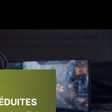
L'ALIMENTATION ULTIME
ompatible avec la norme Intel PSDG (Power Supply Design 
on de supporter une excursion de puissance totale de 220 
puissance GPU trois fois plus élevée.
ÉDUITES