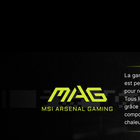
La ga
est pe
pour r
Tous l
grâce 
compos
chaleu