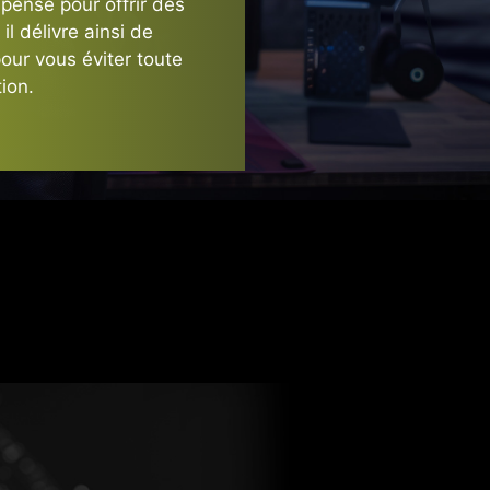
3X
 pensé pour offrir des
il délivre ainsi de
pour vous éviter toute
wer Excursions
ion.