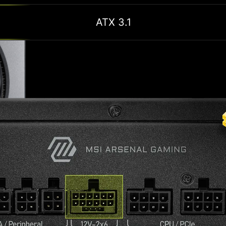
ATX 3.1
N GOLD
te de manière significative
niveau Gold représente une
énergétique et assure une
 performances optimales à
 élevés.