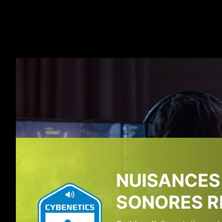
Le port de sortie est c
au bloc d'alimentati
NUISANCES
SONORES R