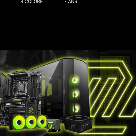
D
BICOLORE
7 ANS