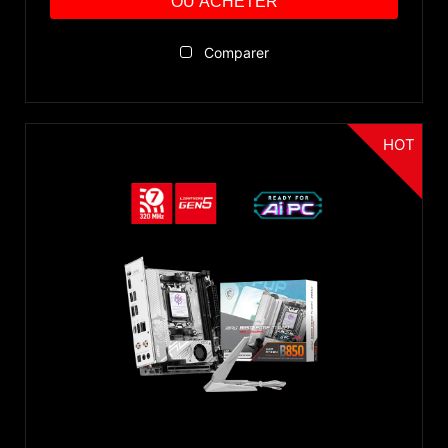
OÙ ACHETER
Connecteurs vidéo
Comparer
DisplayPort
Réinitialiser
HDMI™
HOT
DVI
VGA