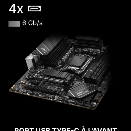
4x
stable quoi qu'il arrive. Les profils EXPO sont
très simples à activer et proposent des réglages
d'alimentation automatiques afin d'obtenir les
CLICK BIOS 5
6 Gb/s
meilleurs résultats en termes de vitesse et de
Grâce à l'intégration de toutes les fonctions de
stabilité de mémoire.
dernière génération, le BIOS UEFI CLICK BIOS 5
de MSI vous permet de pousser les
performances de votre système à leur
maximum pour une expérience gaming parfaite.
MODE FACILE
MODE AVANCÉ
Sur cette carte mère, vous bénéficiez d'une
compatibilité totale avec Microsoft Windows 11.
Pour offrir les meilleures performances, notre
équipe de recherche et développement s'est
assurée que les produits MSI puissent prendre
en charge les dernières versions de Microsoft
Windows.
PORT USB TYPE-C À L'AVANT