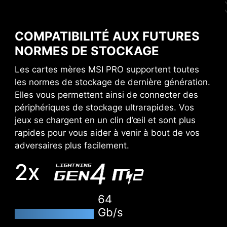
plus
EXTREME
MSI motherboards provide 60 days free trial of
COMPATIBILITÉ AUX FUTURES
AIDA64 Extreme - MSI edition. AIDA64 Extreme
NORMES DE STOCKAGE
is an almighty application for system
information, diagnostics and benchmarks. With
Les cartes mères MSI PRO supportent toutes
the application, you can monitor the detailed
les normes de stockage de dernière génération.
hardware and software information on PC and
Elles vous permettent ainsi de connecter des
save it to file in multiple formats such as CSV
périphériques de stockage ultrarapides. Vos
and HTML.
jeux se chargent en un clin d’œil et sont plus
rapides pour vous aider à venir à bout de vos
adversaires plus facilement.
OVERCLOCKING FACILE AVEC
LES PROFILS EXPO
2x
UTILISATION INTUITIVE
MSI a mené des tests avec les marques de
barrettes mémoire les plus populaires afin de
64
vérifier leur résistance à des conditions
Gb/s
extrêmes et ainsi l'assurance d'un système
N ESD
CERTIFICATION WINDOWS 11
C