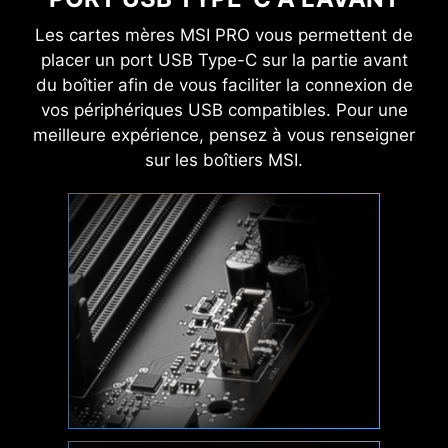
* Assurez-vous de retirer les entretoises inutiles
Les cartes mères MSI PRO vous permettent de
quand vous installez la carte mère dans le boîtier.
placer un port USB Type-C sur la partie avant
du boîtier afin de vous faciliter la connexion de
vos périphériques USB compatibles. Pour une
meilleure expérience, pensez à vous renseigner
sur les boîtiers MSI.
EXPO (EXTENDED PROFILES FOR
OVERCLOCKING)
Choisissez un profil EXPO prédéfini pour
automatiquement lancer un overclocking de
votre mémoire DDR compatible.
M-FLASH
Flashez ou mettez à jour votre BIOS en
quelques minutes depuis l'utilitaire CMOS.
HARDWARE MONITOR