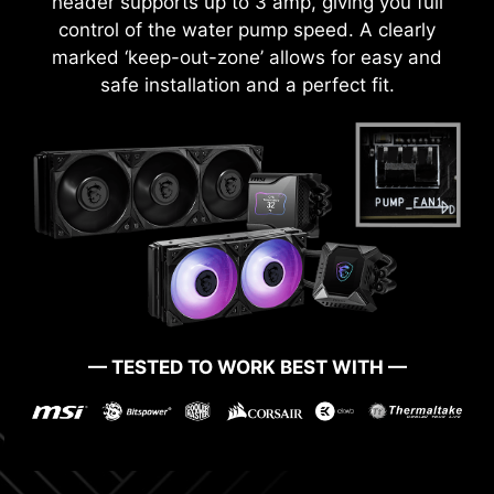
avantages de la technologie AMD Precision
header supports up to 3 amp, giving you full
Boost Overdrive installée par défaut avec les
control of the water pump speed. A clearly
paramètres d'overclocking de MSI afin de
marked ‘keep-out-zone’ allows for easy and
fournir des performances processeur plus
safe installation and a perfect fit.
élevées à la fois en mode single-core et multi-
core. Cette fonction est idéale pour les
utilisateurs à la recherche de performances
extrêmes.
— TESTED TO WORK BEST WITH —