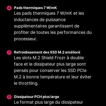
de réduire la distorsion.
adéquate pour l'overclocking
meilleures conditions
L'alimentation du processeur
d'un processeur multicœur.
d'utilisation possibles pour
Pads thermiques 7 W/mK
est ainsi plus précise, ce qui est
l'overclocking.
Les pads thermiques 7 W/mK et les
indispensable pour
inductances de puissance
l'overclocking.
supplémentaires garantissent de
profiter de toutes les performances du
processeur.
CIRCUIT IMPRIMÉ OPTIMISÉ
Refroidissement des SSD M.2 amélioré
Le design du circuit imprimé a été optimisé pour
Les slots M.2 Shield Frozr à double
la prise en charge d'une plus large bande
face et le dissipateur plus large sont
passante et de transferts de données plus
pensés pour conserver les SSD PCIe
rapides. Cette optimisation du design assure
M.2 à bonne température et leur éviter
également une amélioration de la fiabilité des
le throttling.
transmissions.
Dissipateur PCH plus large
Le format plus large du dissipateur