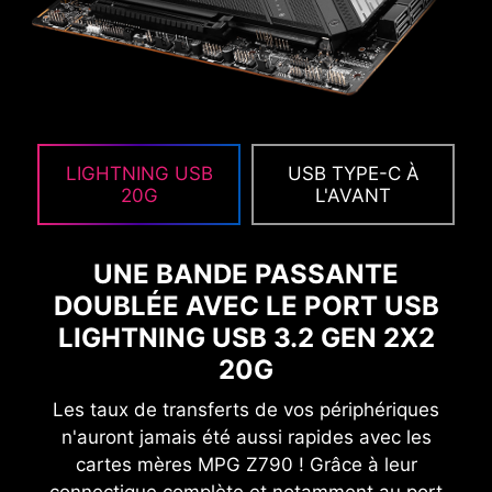
RECHERCHE SIMPLIFIÉE ET FAVORIS
Une option de recherche simplifiée et de
création de favoris en permanence disponible
dans le coin supérieur droit de l'écran.
LIGHTNING USB
USB TYPE-C À
20G
L'AVANT
EXCLUSIVE UI OF AIDA64
UNE BANDE PASSANTE
EXTREME
DOUBLÉE AVEC LE PORT USB
MSI motherboards provide 60 days free trial of
LIGHTNING USB 3.2 GEN 2X2
AIDA64 Extreme - MSI edition. AIDA64 Extreme
20G
is an almighty application for system
information, diagnostics and benchmarks. With
Les taux de transferts de vos périphériques
the application, you can monitor the detailed
n'auront jamais été aussi rapides avec les
hardware and software information on PC and
cartes mères MPG Z790 ! Grâce à leur
save it to file in multiple formats such as CSV