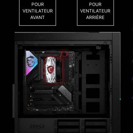
POUR
POUR
VENTILATEUR
VENTILATEUR
AVANT
ARRIÈRE
Vous avez besoin de plus de performances pour
le processeur ou la mémoire ? Game Boost vous
permet de lancer un overclocking en une
seconde seulement dès que vous le voulez.