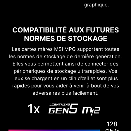
graphique.
Les profils XMP du BIOS MSI sont testés et
certifiés par le MSI OC LAB. Ils sont facilement
activables avec des paramètres de démarrage
COMPATIBILITÉ AUX FUTURES
automatique et garantissent une mémoire
NORMES DE STOCKAGE
parfaitement stable et rapide.
Les cartes mères MSI MPG supportent toutes
les normes de stockage de dernière génération.
Elles vous permettent ainsi de connecter des
périphériques de stockage ultrarapides. Vos
jeux se chargent en un clin d’œil et sont plus
rapides pour vous aider à venir à bout de vos
adversaires plus facilement.
XMP
Choisissez un profil XMP prédéfini pour
1x
automatiquement lancer un overclocking de
votre mémoire DDR compatible.
128