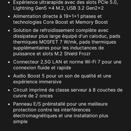
Expérience ultrarapide avec des slots PCIe 5.0,
Lightning Gen5 x4 M.2, USB 3.2 Gen2x2
Alimentation directe à 19+1+1 phases et
technologies Core Boost et Memory Boost
Solution de refroidissement complète avec
Le Wi-Fi 7, basé sur la norme 802.11be, propose
dissipateur plus large équipé d'un caloduc, pads
un débit plus rapide, des canaux plus larges,
thermiques MOSFET 7 W/mk, pads thermiques
supplémentaires pour les inductances de
une efficacité améliorée et une latence réduite
HEADER ARGB
HEADER VENTILATEUR
puissance et slots M.2 Shield Frozr
par rapport au Wi-Fi 6 basé sur la norme
SUPPLÉMENTAIRE
SUPPLÉMENTAIRE
Connecteur 2,5G LAN et norme Wi-Fi 7 pour une
802.11ax. Il promet également de meilleures
connexion fluide et rapide
performances dans les environnements
Audio Boost 5 pour un son de qualité et une
encombrés.
expérience immersive
Circuit imprimé de classe serveur à 8 couches de
cuivre de 2 onces
Panneau E/S préinstallé pour une meilleure
protection contre les interférences
électromagnétiques et une installation plus
simple