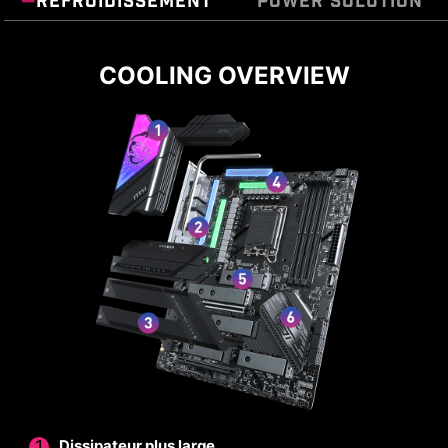
REFROIDISSEMENT
POWER SOLUTION
ALIMENTATION DIRECTE À
COOLING OVERVIEW
19+1+1 PHASES
Cette carte mère dispose d'un système
d'alimentation directe avec VRM à 19+1+1
phases qui permettent d'en exploiter tout le
potentiel. Grâce à deux connecteurs
d'alimentation à 8 broches chacun et à un étage
d'alimentation de 105 A, la carte mère MPG
Z790 CARBON WIFI est prête à prendre en
charge les processeurs haut de gamme.
19
1
1
VCPU
ALIMENTATION
ALIMENTATION
PHASES
PHASE
PHASE
SPS 105
GT
AUX
A
Dissipateur plus large