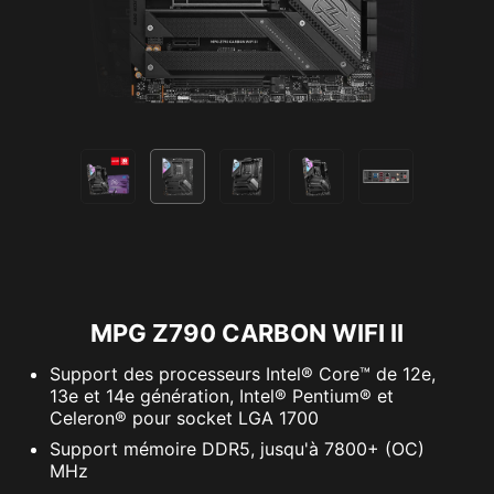
Mise à
Taux de
Taille de
niveau vers
transfert de
canaux
Wi-Fi
données
Schéma de
modulation
Fonctionnement
d'ordre
multilien
supérieur
MPG Z790 CARBON WIFI II
Support des processeurs Intel® Core™ de 12e,
13e et 14e génération, Intel® Pentium® et
Celeron® pour socket LGA 1700
Support mémoire DDR5, jusqu'à 7800+ (OC)
MHz