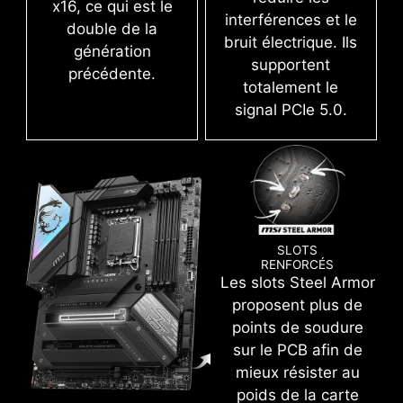
x16, ce qui est le
interférences et le
double de la
bruit électrique. Ils
génération
supportent
précédente.
Create your own colorful masterpiece with ease.
totalement le
Splash any color you want with just a few clicks!
signal PCIe 5.0.
CLICK BIOS 5
Grâce à l'intégration de toutes les fonctions de
SLOTS
dernière génération, le BIOS UEFI CLICK BIOS 5
RENFORCÉS
Les slots Steel Armor
de MSI vous permet de pousser les
proposent plus de
performances de votre système à leur
points de soudure
maximum pour une expérience gaming parfaite.
sur le PCB afin de
OVERCLOCKING PLUS SIMPLE
mieux résister au
MODE FACILE
MODE AVANCÉ
AVEC LES PROFILS XMP
poids de la carte