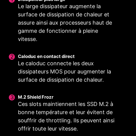
Le large dissipateur augmente la
surface de dissipation de chaleur et
assure ainsi aux processeurs haut de
gamme de fonctionner à pleine
vitesse.
Caloduc en contact direct
Le caloduc connecte les deux
dissipateurs MOS pour augmenter la
surface de dissipation de chaleur.
ALIMENTATION
DEUX CONNECTEURS
TECHNOLOGIE CORE
M.2 Shield Frozr
Ces slots maintiennent les SSD M.2 à
NUMÉRIQUE
D'ALIMENTATION
BOOST
bonne température et leur évitent de
L'alimentation totalement
Les deux connecteurs
En plus de prendre en charge
souffrir de throttling. Ils peuvent ainsi
numérique garantit au courant
d'alimentation à 8 broches
des processeurs multicœurs,
offrir toute leur vitesse.
électrique d'être plus rapide et
délivrent l'alimentation
cette technologie offre les