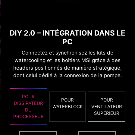
DIY 2.0 – INTÉGRATION DANS LE
PC
Connectez et synchronisez les kits de
watercooling et les boîtiers MSI grâce à des
E LA
OVERCLOCKING EN UNE
LOA
SECONDE
headers positionnés de manière stratégique,
dont celui dédié à la connexion de la pompe.
POUR
POUR
POUR
DISSIPATEUR
VENTILATEUR
WATERBLOCK
DU
SUPÉRIEUR
PROCESSEUR