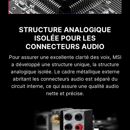
EXTEND YOUR RGB EXPERIENCE
WITH EASE
Add more color if you want! Mystic Light
Extension pin header provides an intuitive way
STRUCTURE ANALOGIQUE
to control additional RGB strips and other RGB
ISOLÉE POUR LES
peripherals added to a system, without needing
CONNECTEURS AUDIO
a separate RGB controller.
Wi-Fi 7
Pour assurer une excellente clarté des voix, MSI
Bluetooth 5.4
a développé une structure unique, la structure
NBOW V2
RGB
2,5G LAN
analogique isolée. Le cadre métallique externe
Antenne magnétique exclusive
abritant les connecteurs audio est séparé du
Antenne EZ avec pied magnétique
circuit interne, ce qui assure une qualité audio
nette et précise.