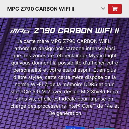
MPG Z790 CARBON WIFI II
La carte mère MPG Z790 CARBON WIFI II
arbore un design noir carbone intense ainsi
que des zones de rétroéclairage Mystic Light
qui vous donnent la possibilité d'afficher votre
personnalité et votre état d'esprit. Et en plus
d'être stylée, cette carte mère dispose de la
norme Wi-Fi 7, de la mémoire DDR5 et d'un
slot PCIe 5.0 M.2 avec design M.2 Shield Frozr
sans vis, et elle est idéale pour la prise en
charge des processeurs Intel® Core™ de 14e et
13e génération.