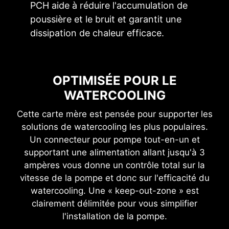
PCH aide à réduire l'accumulation de
poussière et le bruit et garantit une
dissipation de chaleur efficace.
OPTIMISÉE POUR LE
WATERCOOLING
Cette carte mère est pensée pour supporter les
PCB à 8 couches
solutions de watercooling les plus populaires.
Conception de PCB utilisée sur des
Un connecteur pour pompe tout-en-un et
serveurs
supportant une alimentation allant jusqu'à 3
Couche de cuivre de 2 onces
ampères vous donne un contrôle total sur la
vitesse de la pompe et donc sur l'efficacité du
watercooling. Une « keep-out-zone » est
EZ OC TUNING
clairement délimitée pour vous simplifier
l'installation de la pompe.
P-CORE BEYOND 6GHZ+