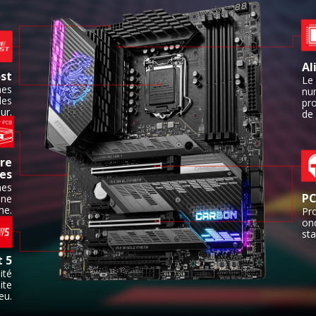
Al
st
Le
hes
nu
les
pr
ur.
de 
vre
hes
hes
PC
une
me.
Pro
on
sta
t 5
ité
ite
eu.