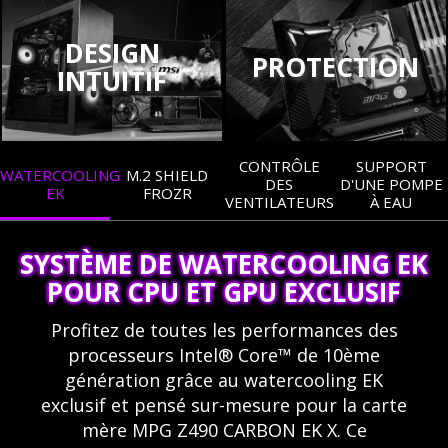
DESIGN
PROTECTION
INTUITIF
CONTRÔLE
SUPPORT
WATERCOOLING
M.2 SHIELD
DES
D'UNE POMPE
EK
FROZR
VENTILATEURS
À EAU
SYSTÈME DE WATERCOOLING EK
POUR CPU ET GPU EXCLUSIF
Profitez de toutes les performances des
processeurs Intel® Core™ de 10ème
génération grâce au watercooling EK
exclusif et pensé sur-mesure pour la carte
mère MPG Z490 CARBON EK X. Ce