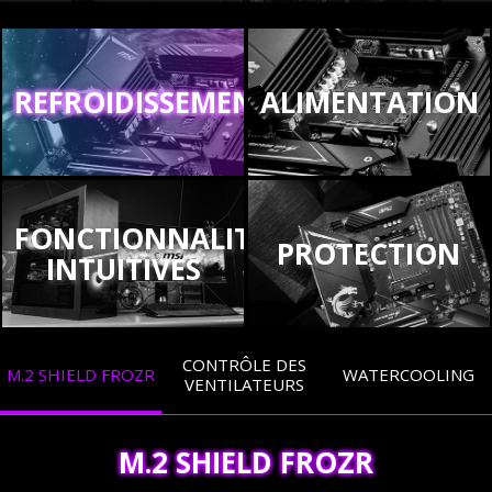
REFROIDISSEMENT
ALIMENTATION
FONCTIONNALITÉS
PROTECTION
INTUITIVES
CONTRÔLE DES
M.2 SHIELD FROZR
WATERCOOLING
VENTILATEURS
M.2 SHIELD FROZR