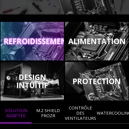
REFROIDISSEMENT
ALIMENTATION
DESIGN
PROTECTION
INTUITIF
CONTRÔLE
SOLUTION
M.2 SHIELD
DES
WATERCOOLIN
ADAPTÉE
FROZR
VENTILATEURS