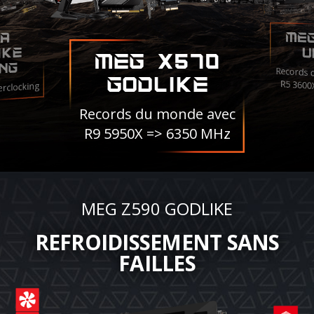
ME
A
IKE
U
MEG X570
NG
Records 
R5 3600
GODLIKE
erclocking
Records du monde avec
R9 5950X => 6350 MHz
MEG Z590 GODLIKE
REFROIDISSEMENT SANS
FAILLES