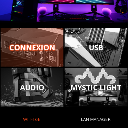
CONNEXION
USB
AUDIO
MYSTIC LIGHT
WI-FI 6E
LAN MANAGER