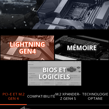
LIGHTNING
MÉMOIRE
GEN4
BIOS ET
LOGICIELS
PCI-E ET M.2
M.2 XPANDER-
TECHNOLOGIE
COMPATIBILITÉ
GEN 4
Z GEN4 S
OPTANE