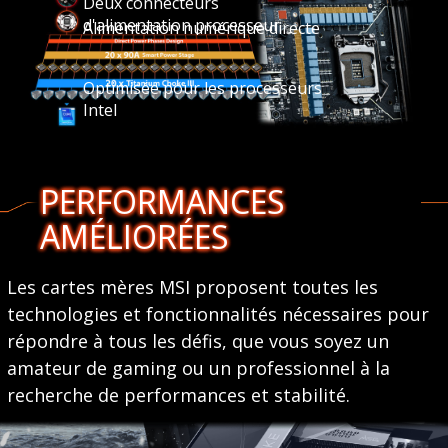
Deux connecteurs
d'alimentation processeur
Alimentation numérique directe
Optimisée pour les processeurs
Intel
PERFORMANCES
AMÉLIORÉES
Les cartes mères MSI proposent toutes les
technologies et fonctionnalités nécessaires pour
répondre à tous les défis, que vous soyez un
amateur de gaming ou un professionnel à la
recherche de performances et stabilité.