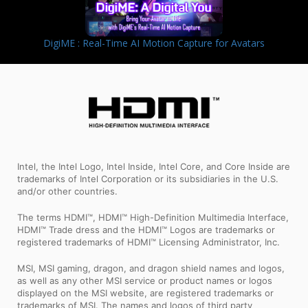
DigiME : Real-Time AI Motion Capture for Avatars
Intel, the Intel Logo, Intel Inside, Intel Core, and Core Inside are
trademarks of Intel Corporation or its subsidiaries in the U.S.
and/or other countries.
The terms HDMI™, HDMI™ High-Definition Multimedia Interface,
HDMI™ Trade dress and the HDMI™ Logos are trademarks or
registered trademarks of HDMI™ Licensing Administrator, Inc.
MSI, MSI gaming, dragon, and dragon shield names and logos,
as well as any other MSI service or product names or logos
displayed on the MSI website, are registered trademarks or
trademarks of MSI. The names and logos of third party