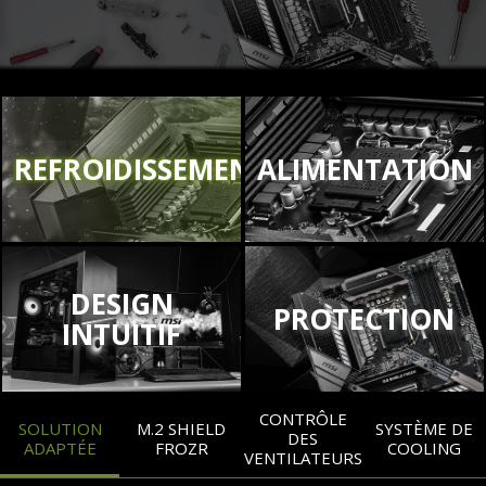
REFROIDISSEMENT
ALIMENTATION
DESIGN
PROTECTION
INTUITIF
CONTRÔLE
SOLUTION
M.2 SHIELD
SYSTÈME DE
DES
ADAPTÉE
FROZR
COOLING
VENTILATEURS