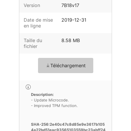
Version
7B18v17
Date de mise
2019-12-31
en ligne
Taille du
8.58 MB
fichier
Téléchargement
Description:
- Update Microcode.
- Improved TPM function.
SHA-256:2e40c47c8d85e9e3617b105
4a22bd51eac93565103559bc23abff24