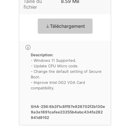
Taille du
8.59 MB
fichier
Téléchargement
Description:
- Windows 11 Supported.
- Update CPU Micro code.
- Change the default setting of Secure
Boot.
- Improve Intel DG2 VGA Card
compatibility.
SHA-256:6b3f1c8ff97e926702f2b130e
9a3e1891cafee23255b4abc434fa282
941d9152