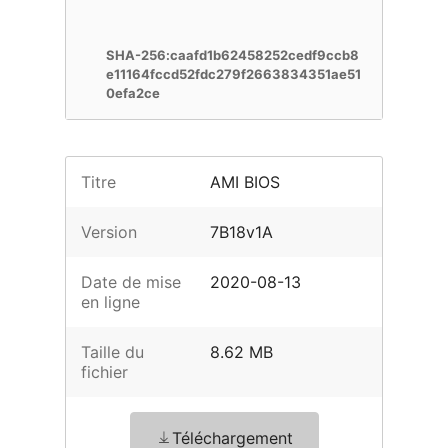
SHA-256:caafd1b62458252cedf9ccb8
e11164fccd52fdc279f2663834351ae51
0efa2ce
Titre
AMI BIOS
Version
7B18v1A
Date de mise
2020-08-13
en ligne
Taille du
8.62 MB
fichier
Téléchargement