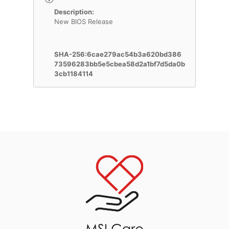
Description:
New BIOS Release
SHA-256:6cae279ac54b3a620bd386
73596283bb5e5cbea58d2a1bf7d5da0b
3cb1184114