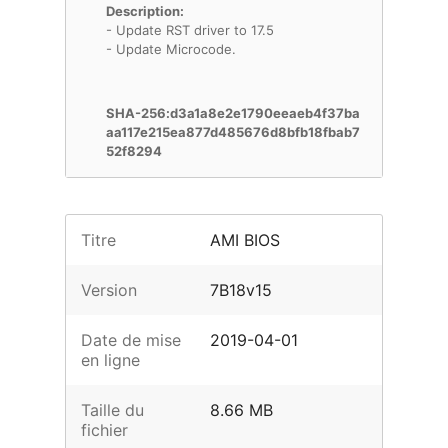
Description:
- Update RST driver to 17.5
- Update Microcode.
SHA-256:d3a1a8e2e1790eeaeb4f37ba
aa117e215ea877d485676d8bfb18fbab7
52f8294
Titre
AMI BIOS
Version
7B18v15
Date de mise
2019-04-01
en ligne
Taille du
8.66 MB
fichier