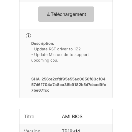
Téléchargement
Description:
- Update RST driver to 17.2
- Update Microcode to support
upcoming cpu.
SHA-256:e2cfdf95e55ac0656f83cf04
57d61704a7a8ca35b9182b5d7daad9fc
7be67fcc
Titre
AMI BIOS
Version
7B18v14