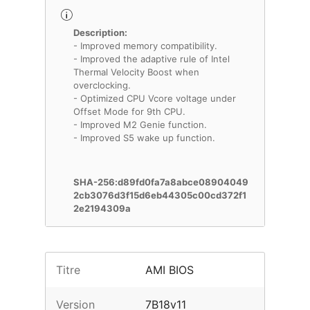
Description:
- Improved memory compatibility.
- Improved the adaptive rule of Intel
Thermal Velocity Boost when
overclocking.
- Optimized CPU Vcore voltage under
Offset Mode for 9th CPU.
- Improved M2 Genie function.
- Improved S5 wake up function.
SHA-256:d89fd0fa7a8abce08904049
2cb3076d3f15d6eb44305c00cd372f1
2e2194309a
Titre
AMI BIOS
Version
7B18v11