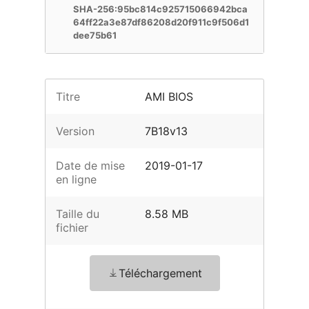
SHA-256:95bc814c925715066942bca
64ff22a3e87df86208d20f911c9f506d1
dee75b61
Titre
AMI BIOS
Version
7B18v13
Date de mise
2019-01-17
en ligne
Taille du
8.58 MB
fichier
Téléchargement