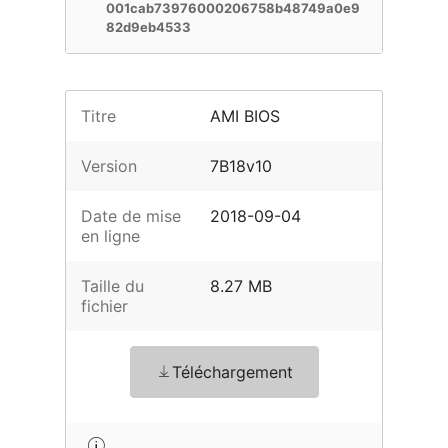
001cab73976000206758b48749a0e9
82d9eb4533
Titre
AMI BIOS
Version
7B18v10
Date de mise
2018-09-04
en ligne
Taille du
8.27 MB
fichier
Téléchargement