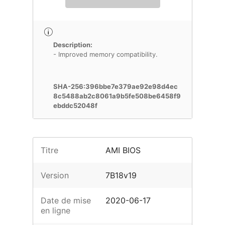
Description:
- Improved memory compatibility.
SHA-256:396bbe7e379ae92e98d4ec
8c5488ab2c8061a9b5fe508be6458f9
ebddc52048f
Titre
AMI BIOS
Version
7B18v19
Date de mise
2020-06-17
en ligne