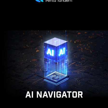
0,03 ms gris à
1500000:1
gris
Taux de contraste
Temps de réponse
27” UHD QD-OLED
AI NAVIGATOR