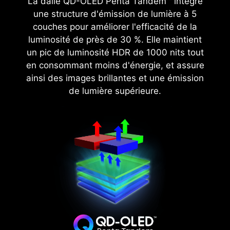
L'écran MPG 272URX QD-OLED offre un niveau
La dalle QD-OLED Penta Tandem™ intègre
True Black 400, offre une couverture de 99,9 %
de pixels par pouce de 166 et délivre ainsi des
une structure d'émission de lumière à 5
du profil de couleurs DCI-P3 et une précision
images plus détaillées et réaslites et des textes
couches pour améliorer l'efficacité de la
Delta E inférieure à 2, pour des couleurs vives,
plus clairs pour une expérience plus fluide.
luminosité de près de 30 %. Elle maintient
des images détaillées et une expérience visuelle
un pic de luminosité HDR de 1000 nits tout
réaliste, garantissant une expérience de jeu et
en consommant moins d'énergie, et assure
multimédia supérieure.
ainsi des images brillantes et une émission
de lumière supérieure.
27” QHD QD-OLED