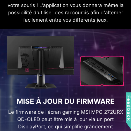
votre souris ! L'application vous donnera même la
à l'aide d'une seule souris, d'un
possibilité d'utiliser des raccourcis afin d'alterner
seul clavier et de votre écran
facilement entre vos différents jeux.
gaming MSI.
HDMI™ 2.1 48 Gb/s
HDMI™ 2.0 18 Gb/s
HDMI™ 1.2 10.2 Gb/s
Feedbac
MISE À JOUR DU FIRMWARE
Le firmware de l'écran gaming MSI MPG 272URX
QD-OLED peut être mis à jour via un port
DisplayPort, ce qui simplifie grandement