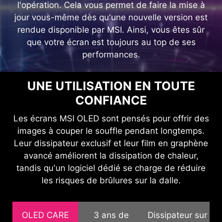
l'opération. Cela vous permet de faire la mise à
jour vous-même dès qu'une nouvelle version est
rendue disponible par MSI. Ainsi, vous êtes sûr
que votre écran est toujours au top de ses
performances.
MYSTIC LIGHT
La technologie Mystic Light offre
UNE UTILISATION EN TOUTE
un rétroéclairage agréable qui peut
CONFIANCE
facilement être synchronisé avec
tout autre appareil compatible à
Les écrans MSI OLED sont pensés pour offrir des
Mystic Light.
images à couper le souffle pendant longtemps.
Leur dissipateur exclusif et leur film en graphène
avancé améliorent la dissipation de chaleur,
tandis qu'un logiciel dédié se charge de réduire
les risques de brûlures sur la dalle.
OLED CARE
3 ans de
Dissipateur sur