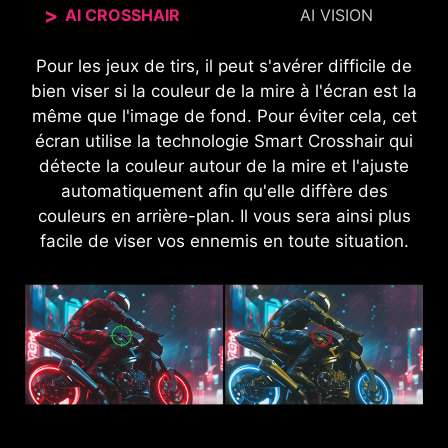
AI CROSSHAIR
AI VISION
Pour les jeux de tirs, il peut s'avérer difficile de
La nouvelle technologie AI Vision peut non
seulement révéler des détails dans les zones les
bien viser si la couleur de la mire à l'écran est la
même que l'image de fond. Pour éviter cela, cet
plus sombres, mais elle améliore également la
écran utilise la technologie Smart Crosshair qui
luminosité générale et les couleurs saturées,
détecte la couleur autour de la mire et l'ajuste
pour une expérience plus agréable.
automatiquement afin qu'elle diffère des
couleurs en arrière-plan. Il vous sera ainsi plus
AI VISION OFF
AI VISION ON
facile de viser vos ennemis en toute situation.