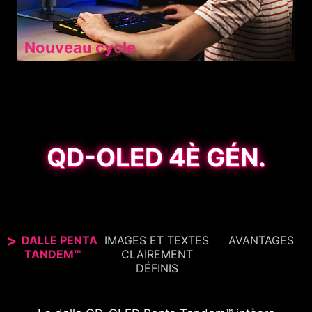
Nouveau cycle
QD-OLED 4È GÉN.
DALLE PENTA
IMAGES ET TEXTES
AVANTAGES
TANDEM™
CLAIREMENT
DÉFINIS
Cet écran MSI est certifié VESA DisplayHDR™