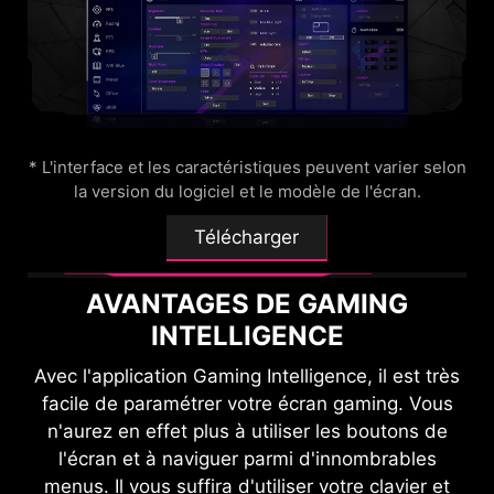
totale allant jusqu'à 48 Gb/s et supporte le taux
choisir entre des images de 24,5 pouces.
Choisissez la taille qui vous convient et optimisez
de rafraîchissement variable (VRR) et le mode
automatique à faible latence (ALLM) pour
votre expérience de jeu.
assurer une expérience gaming en 120 Hz
maximum plus fluide et sans latence. Aussi, cet
24,5"
écran utilise la fonction HDMI™ CEC (Consumer
* L'interface et les caractéristiques peuvent varier selon
Electronics Control). Une fois que le protocole
la version du logiciel et le modèle de l'écran.
HDMI™ CEC intégré est connecté à une manette,
celle-ci pourra être utilisée pour sortir l'écran de
Télécharger
veille. Vous pourrez créer différents modes pour
différents périphériques afin qu'ils soient
AVANTAGES DE GAMING
automatiquement reconnus et que vous n'ayez
INTELLIGENCE
pas à refaire de réglages.
Avec l'application Gaming Intelligence, il est très
facile de paramétrer votre écran gaming. Vous
MODULE KVM
n'aurez en effet plus à utiliser les boutons de
l'écran et à naviguer parmi d'innombrables
Contrôlez et transférez vos fichiers
menus. Il vous suffira d'utiliser votre clavier et
entre plusieurs appareils connectés