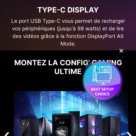
TYPE-C DISPLAY
Le port USB Type-C vous permet de recharger
vos périphériques (jusqu'à 98 watts) et de lire
des vidéos grâce à la fonction DisplayPort Alt
Mode.
✕
MONTEZ LA CONFIG' GAMING
ULTIME
Taille de la dalle
26,5"
Type de dalle
QD-OLED
Ratio
16:9
Résolution
3840 x 2160 (UHD)