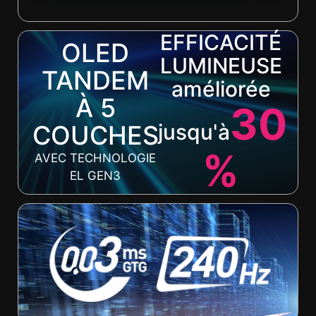
EFFICACITÉ
OLED
LUMINEUSE
TANDEM
améliorée
À 5
30
jusqu'à
COUCHES
%
AVEC TECHNOLOGIE
EL GEN3