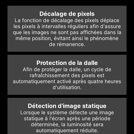
navigation à 5 directions s'est vu
relocalisé sur la partie centrale
Décalage de pixels
basse de la face arrière de l'écran
La fonction de décalage des pixels déplace
pour une expérience utilisateur plus
les pixels à intervalles réguliers afin d'assure
confortable.
que les images ne sont pas affichées dans la
même position, évitant ainsi le phénomène
de rémanence.
Protection de la dalle
Afin de protéger la dalle, un cycle de
rafraîchissement des pixels est
automatiquement activé après quatre heures
d'utilisation.
Détection d'image statique
Lorsque le système détecte une image
statique à l'écran après une période
déterminée, la luminosité sera
automatiquement réduite.