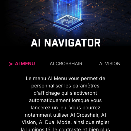
AI NAVIGATOR
AI MENU
AI CROSSHAIR
AI VISION
La nouvelle technologie AI Vision peut non
Le menu AI Menu vous permet de
Avec AI Crosshair, la mire change
seulement révéler des détails dans les zones les
automatiquement de couleur pendant votre jeu,
personnaliser les paramètres
ce qui la rend visible à tout moment. Si la couleur
plus sombres, mais elle améliore également la
d'affichage qui s'activeront
luminosité générale et les couleurs saturées,
de la mire se confond avec la couleur de
automatiquement lorsque vous
l'arrière-plan, cela peut en effet poser des
pour une expérience plus agréable.
lancerez un jeu. Vous pourrez
notamment utiliser AI Crosshair, AI
problèmes pour viser.
Vision, AI Dual Mode, ainsi que régler
AI VISION OFF
la luminosité, le contraste et bien plus