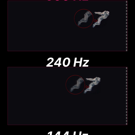
Des images ultraprécises
Un flou à peine perceptible, facile à localiser.
240 Hz
Un flou modéré
Flou moins important qu'en 144 Hz, mais
toujours visible.