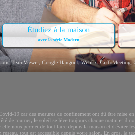
Étudiez à la maison
avec la série Modern
oom, TeamViewer, Google Hangout, WebEx, GoToMeeting, Offi
ovid-19 car des mesures de confinement ont dû être mise en pl
êté de tourner, le soleil se lève toujours chaque matin et il no
 elle nous permet de tout faire depuis la maison et d'éviter le
n réseau, tout est accessible depuis votre salon. En gros, la t